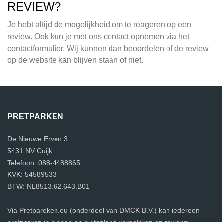
REVIEW?
Je hebt altijd de mogelijkheid om te reageren op een
review. Ook kun je met ons contact opnemen via het
contactformulier. Wij kunnen dan beoordelen of de review
op de website kan blijven staan of niet.
PRETPARKEN
De Nieuwe Erven 3
5431 NV Cuijk
Telefoon: 088-4488865
KVK: 54589533
BTW: NL8513.62.643.B01
Via Pretpareken.eu (onderdeel van DMCK B.V.) kan iedereen