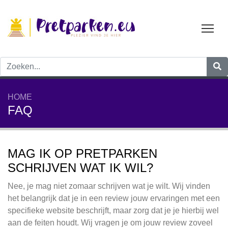
Tog
HOME
FAQ
MAG IK OP PRETPARKEN
SCHRIJVEN WAT IK WIL?
Nee, je mag niet zomaar schrijven wat je wilt. Wij vinden
het belangrijk dat je in een review jouw ervaringen met een
specifieke website beschrijft, maar zorg dat je je hierbij wel
aan de feiten houdt. Wij vragen je om jouw review zoveel