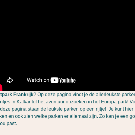
tpark Frankrijk
? Op deze pagina vindt je de allerleukste parken
intjes in Kalkar tot het avontuur opzoeken in het Europa park! Vo
deze pagina staan de leukste parken op een rijtje! Je kunt hier
ken en ook zien welke parken er allemaal zijn. Zo kan je een g
jou past.