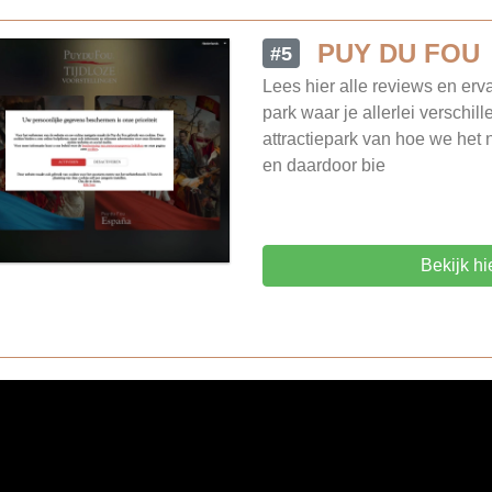
PUY DU FOU
#5
Lees hier alle reviews en er
park waar je allerlei verschil
attractiepark van hoe we het n
en daardoor bie
Bekijk hi