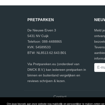
PRETPARKEN
NIEU
De Nieuwe Erven 3
Meld je
5431 NV Cuijk
ontvang
Telefoon: 088-4488865
bezoek 
KVK: 54589533
Tevens 
BTW: NL8513.62.643.B01
aanbie
informa
Via Pretpareken.eu (onderdeel van
DMCK B.V.) kan iedereen pretparken in
binnen en buitenland vergelijken en
reviews schrijven & lezen.
Contact
Om jouw bezoek aan onze website nog makkelijk en persoonlijker te maken zetten we c