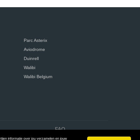
Parc Asterix
Aviodrome
Duinrell
Walibi
Walibi Belgium
n
FAQ
ijen informatie over jou verzamelen en jouw