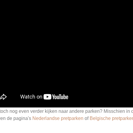
 toch nog even verder kijken naar andere parken? Misschien in d
ven de pagina's
Nederlandse pretparken
of
Belgische pretparke