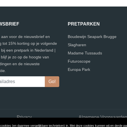
WSBRIEF
PRETPARKEN
 aan voor de nieuwsbrief en
Boudewijn Seapark Brugge
 tot 15% korting op je volgende
Slagharen
bij een pretpark in Nederland |
Madame Tussauds
blijf je zo op de hoogte van
Futuroscope
dingen en de nieuwste
Europa Park
tie.
Privacy
Algemene Voorwaarde
ookies (en daarmee vergelijkbare technieken) in. Met deze cookies kunnen wij en derde part