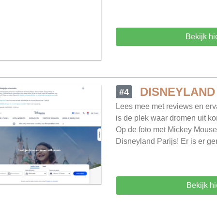
Bekijk hi
DISNEYLAND
#4
Lees mee met reviews en erv
is de plek waar dromen uit kom
Op de foto met Mickey Mouse
Disneyland Parijs! Er is er ge
Bekijk h