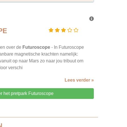
PE
gen over de
Futuroscope
- In Futuroscope
anbare magnetische krachten namelijk:
vanuit op naar Mars zo naar jou tribuut om
door verschi
Lees verder »
er het pretpark Futuroscope
N