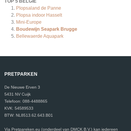
TOP 5 BELGIË
Plopsaland de Panne
Plopsa indoor Hasselt
Mini-Europe
Boudewijn Seapark Brugge
Bellewaerde Aquapark
PRETPARKEN
De Nieuwe Erven 3
5431 NV Cuijk
Telefoon: 088-4488865
KVK: 54589533
BTW: NL8513.62.643.B01
Via Pretpareken.eu (onderdeel van DMCK B.V.) kan iedereen