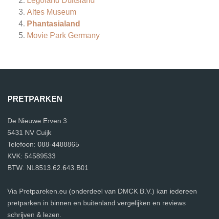
Legoland Duitsland
Altes Museum
Phantasialand
Movie Park Germany
PRETPARKEN
De Nieuwe Erven 3
5431 NV Cuijk
Telefoon: 088-4488865
KVK: 54589533
BTW: NL8513.62.643.B01
Via Pretpareken.eu (onderdeel van DMCK B.V.) kan iedereen
pretparken in binnen en buitenland vergelijken en reviews
schrijven & lezen.