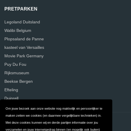
PRETPARKEN
Legoland Duitsland
Walibi Belgium
Plopsaland de Panne
kasteel van Versailles
Movie Park Germany
Puy Du Fou
Rijksmuseum
Beekse Bergen
Efteling
Duinrell
Om jouw bezoek aan onze website nog makkelijk en persoonlijker te
maken zetten we cookies (en daarmee vergelijkbare technieken) in.
Contact
Privacy
Met deze cookies kunnen wij en derde partijen informatie over jou
verzamelen en jouw internetgedrag binnen (en mogelijk ook buiten)
Algemene
FAQ