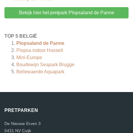
Bekijk hier het pretpark Plopsaland de Panne
TOP 5 BELGIË
Plopsaland de Panne
Plopsa indoor Hasselt
Mini-Europe
Boudewijn Seapark Brugge
Bellewaerde Aquapark
PRETPARKEN
De Nieuwe Erven 3
5431 NV Cuijk