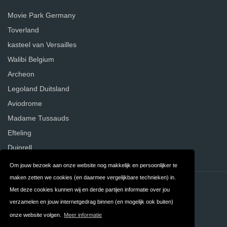
Movie Park Germany
Toverland
kasteel van Versailles
Walibi Belgium
Archeon
Legoland Duitsland
Aviodrome
Madame Tussauds
Efteling
Duinrell
Om jouw bezoek aan onze website nog makkelijk en persoonlijker te
maken zetten we cookies (en daarmee vergelijkbare technieken) in.
Contact
Privacy
Met deze cookies kunnen wij en derde partijen informatie over jou
verzamelen en jouw internetgedrag binnen (en mogelijk ook buiten)
Algemene
FAQ
onze website volgen.
Meer informatie
Voorwaarden